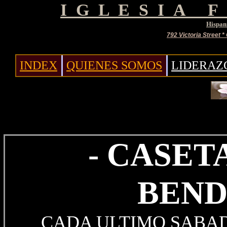
I G L E S I A F
Hispan
792 Victoria Street 
INDEX
QUIENES SOMOS
LIDERAZ
- CASET
BEND
​CADA ULTIMO SABA