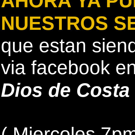
AHORA YA PU
NUESTROS SE
que estan siend
via facebook e
Dios de Cost
( Miercoles 7p